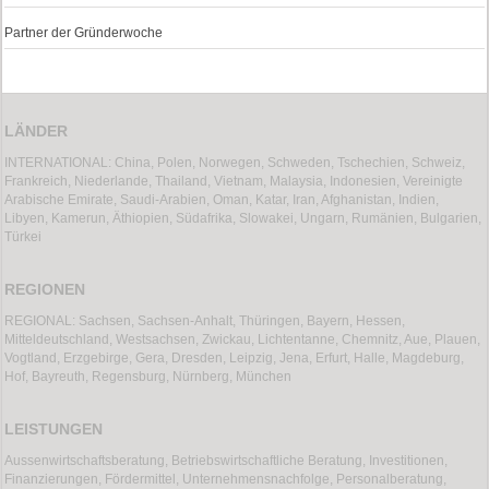
Partner der Gründerwoche
LÄNDER
INTERNATIONAL: China, Polen, Norwegen, Schweden, Tschechien, Schweiz,
Frankreich, Niederlande, Thailand, Vietnam, Malaysia, Indonesien, Vereinigte
Arabische Emirate, Saudi-Arabien, Oman, Katar, Iran, Afghanistan, Indien,
Libyen, Kamerun, Äthiopien, Südafrika, Slowakei, Ungarn, Rumänien, Bulgarien,
Türkei
REGIONEN
REGIONAL: Sachsen, Sachsen-Anhalt, Thüringen, Bayern, Hessen,
Mitteldeutschland, Westsachsen, Zwickau, Lichtentanne, Chemnitz, Aue, Plauen,
Vogtland, Erzgebirge, Gera, Dresden, Leipzig, Jena, Erfurt, Halle, Magdeburg,
Hof, Bayreuth, Regensburg, Nürnberg, München
LEISTUNGEN
Aussenwirtschaftsberatung, Betriebswirtschaftliche Beratung, Investitionen,
Finanzierungen, Fördermittel, Unternehmensnachfolge, Personalberatung,