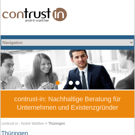
1
2
3
4
contrust-in: Nachhaltige Beratung für
Unternehmen und Existenzgründer
contrust in - André Walther
>
Thüringen
Thüringen