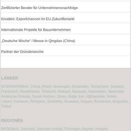
Zertifizierter Berater für Unternehmensnachfolge
Kroatien: Exportchancen im EU-Zukunftsmarkt
Internationale Projekte für Bauunternehmen
„Deutsche Woche“ / Messe in Qingdao (China)
Partner der Gründerwoche
LÄNDER
INTERNATIONAL: China, Polen, Norwegen, Schweden, Tschechien, Schweiz,
Frankreich, Niederlande, Thailand, Vietnam, Malaysia, Indonesien, Vereinigte
Arabische Emirate, Saudi-Arabien, Oman, Katar, Iran, Afghanistan, Indien,
Libyen, Kamerun, Äthiopien, Südafrika, Slowakei, Ungarn, Rumänien, Bulgarien,
Türkei
REGIONEN
REGIONAL: Sachsen, Sachsen-Anhalt, Thüringen, Bayern, Hessen,