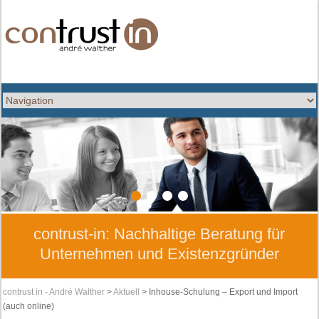
1
2
3
4
contrust-in: Nachhaltige Beratung für
Unternehmen und Existenzgründer
contrust in - André Walther
>
Aktuell
> Inhouse-Schulung – Export und Import
(auch online)