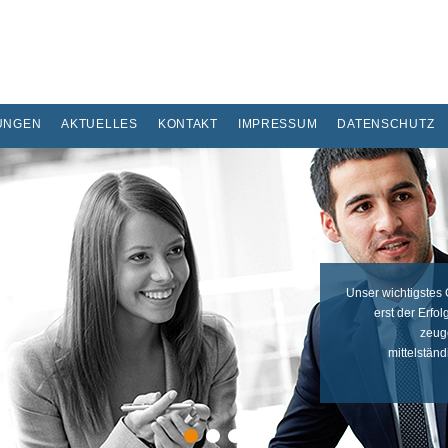
UNGEN
AKTUELLES
KONTAKT
IMPRESSUM
DATENSCHUTZ
Unser wichtigstes 
erst der Erfo
zeuge
mittelstän
1
2
3
4