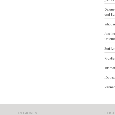
Datensc
und Ba
Inhouse
Ausländ
Untern
Zertifi
Kroatie
Interna
„Deuts
Partne
REGIONEN
LEIS