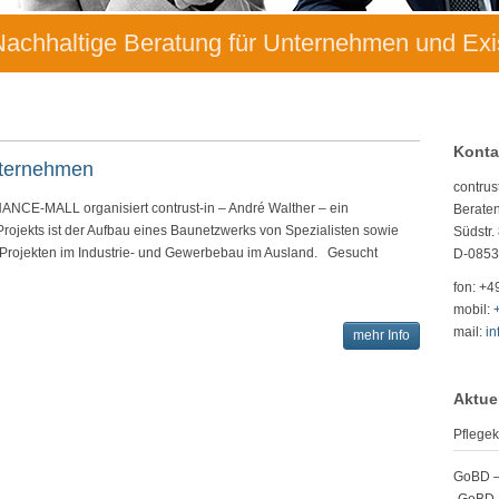
 Nachhaltige Beratung für Unternehmen und Ex
Konta
unternehmen
contrus
NCE-MALL organisiert contrust-in – André Walther – ein
Beraten
Projekts ist der Aufbau eines Baunetzwerks von Spezialisten sowie
Südstr.
 Projekten im Industrie- und Gewerbebau im Ausland. Gesucht
D-0853
fon: +4
mobil:
mail:
in
mehr Info
Aktue
Pflegek
GoBD – 
„GoBD D