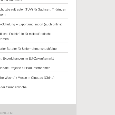
hutzbeauftragter (TÜV) für Sachsen, Thüringen
yern
-Schulung – Export und Import (auch online)
ische Fachkräfte für mittelständische
ehmen
zierter Berater für Unternehmensnachfolge
n: Exportchancen im EU-Zukunftsmarkt
tionale Projekte für Bauunternehmen
che Woche“ / Messe in Qingdao (China)
r der Gründerwoche
TUNGEN