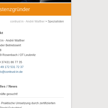
istenzgründer
contrust in - André Walther
>
Spezialisten
kt
t in - André Walther
der Betriebswirt
 8
9 Rosenbach / OT Leubnitz
9 37431 86 77 35
+49 172 531 72 37
fo@contrust-in.de
lles / News
räfte gesucht!
Praktische Umsetzung durch zertifizierten
irekt Gutachter“