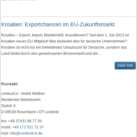
Kroatien: Exportchancen im EU-Zukunftsmarkt
Kroatien – Export, Import, Markteintritt, Investitionen? Seit dem 1. Juli 2013 ist
Kroatien neues EU-Mitglied! Was bedeutet dies für deutsche Unternehmen?
Kroatien ist nicht nur ein beliebtestes Urlaubsziel für Deutsche, sondern das
Land bietet durch den gemeinsamen Binnenmarkt und die…
mehr Info
Kontakt
contrust in - André Walther
Beratender Betriebswirt
Südstr. 8
D-08539 Rosenbach / OT Leubnitz
fon: +49 37431 86 77 35
mobil:
+49 172 531 72 37
mail:
info@contrust-in.de