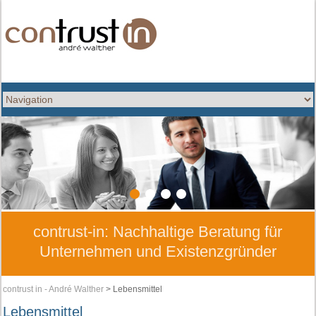
1
2
3
4
contrust-in: Nachhaltige Beratung für
Unternehmen und Existenzgründer
contrust in - André Walther
>
Lebensmittel
Lebensmittel