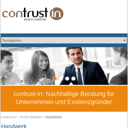
1
2
3
4
contrust-in: Nachhaltige Beratung für
Unternehmen und Existenzgründer
contrust in - André Walther
>
Handwerk
Handwerk