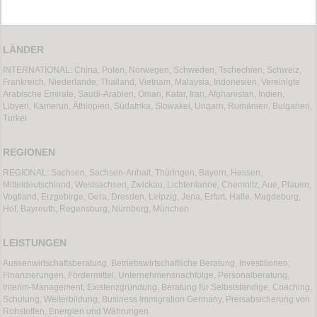
LÄNDER
INTERNATIONAL: China, Polen, Norwegen, Schweden, Tschechien, Schweiz,
Frankreich, Niederlande, Thailand, Vietnam, Malaysia, Indonesien, Vereinigte
Arabische Emirate, Saudi-Arabien, Oman, Katar, Iran, Afghanistan, Indien,
Libyen, Kamerun, Äthiopien, Südafrika, Slowakei, Ungarn, Rumänien, Bulgarien,
Türkei
REGIONEN
REGIONAL: Sachsen, Sachsen-Anhalt, Thüringen, Bayern, Hessen,
Mitteldeutschland, Westsachsen, Zwickau, Lichtentanne, Chemnitz, Aue, Plauen,
Vogtland, Erzgebirge, Gera, Dresden, Leipzig, Jena, Erfurt, Halle, Magdeburg,
Hof, Bayreuth, Regensburg, Nürnberg, München
LEISTUNGEN
Aussenwirtschaftsberatung, Betriebswirtschaftliche Beratung, Investitionen,
Finanzierungen, Fördermittel, Unternehmensnachfolge, Personalberatung,
Interim-Management, Existenzgründung, Beratung für Selbstständige, Coaching,
Schulung, Weiterbildung, Business Immigration Germany, Preisabsicherung von
Rohstoffen, Energien und Währungen