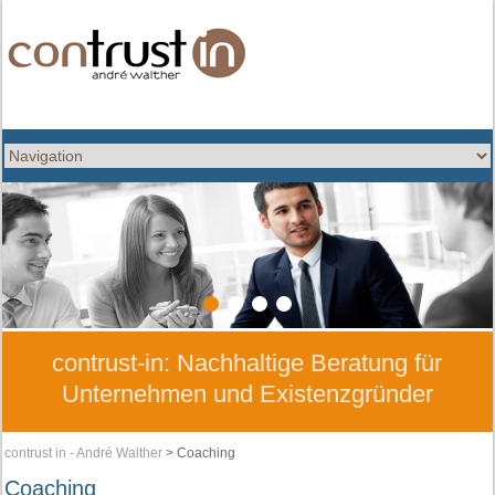
1
2
3
4
contrust-in: Nachhaltige Beratung für
Unternehmen und Existenzgründer
contrust in - André Walther
>
Coaching
Coaching