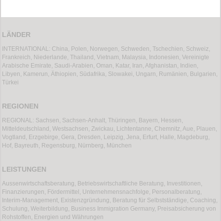
LÄNDER
INTERNATIONAL: China, Polen, Norwegen, Schweden, Tschechien, Schweiz,
Frankreich, Niederlande, Thailand, Vietnam, Malaysia, Indonesien, Vereinigte
Arabische Emirate, Saudi-Arabien, Oman, Katar, Iran, Afghanistan, Indien,
Libyen, Kamerun, Äthiopien, Südafrika, Slowakei, Ungarn, Rumänien, Bulgarien,
Türkei
REGIONEN
REGIONAL: Sachsen, Sachsen-Anhalt, Thüringen, Bayern, Hessen,
Mitteldeutschland, Westsachsen, Zwickau, Lichtentanne, Chemnitz, Aue, Plauen,
Vogtland, Erzgebirge, Gera, Dresden, Leipzig, Jena, Erfurt, Halle, Magdeburg,
Hof, Bayreuth, Regensburg, Nürnberg, München
LEISTUNGEN
Aussenwirtschaftsberatung, Betriebswirtschaftliche Beratung, Investitionen,
Finanzierungen, Fördermittel, Unternehmensnachfolge, Personalberatung,
Interim-Management, Existenzgründung, Beratung für Selbstständige, Coaching,
Schulung, Weiterbildung, Business Immigration Germany, Preisabsicherung von
Rohstoffen, Energien und Währungen