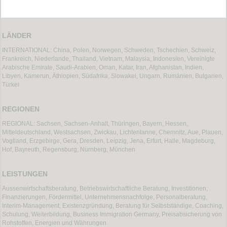
LÄNDER
INTERNATIONAL: China, Polen, Norwegen, Schweden, Tschechien, Schweiz,
Frankreich, Niederlande, Thailand, Vietnam, Malaysia, Indonesien, Vereinigte
Arabische Emirate, Saudi-Arabien, Oman, Katar, Iran, Afghanistan, Indien,
Libyen, Kamerun, Äthiopien, Südafrika, Slowakei, Ungarn, Rumänien, Bulgarien,
Türkei
REGIONEN
REGIONAL: Sachsen, Sachsen-Anhalt, Thüringen, Bayern, Hessen,
Mitteldeutschland, Westsachsen, Zwickau, Lichtentanne, Chemnitz, Aue, Plauen,
Vogtland, Erzgebirge, Gera, Dresden, Leipzig, Jena, Erfurt, Halle, Magdeburg,
Hof, Bayreuth, Regensburg, Nürnberg, München
LEISTUNGEN
Aussenwirtschaftsberatung, Betriebswirtschaftliche Beratung, Investitionen,
Finanzierungen, Fördermittel, Unternehmensnachfolge, Personalberatung,
Interim-Management, Existenzgründung, Beratung für Selbstständige, Coaching,
Schulung, Weiterbildung, Business Immigration Germany, Preisabsicherung von
Rohstoffen, Energien und Währungen