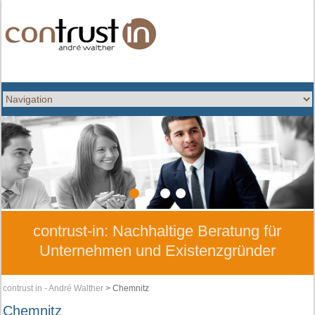
1
2
3
4
contrust-in: Nachhaltige Beratung für
Unternehmen und Existenzgründer
contrust in - André Walther
>
Chemnitz
Chemnitz