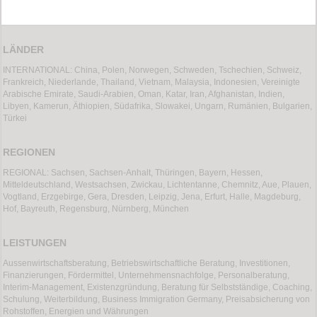
LÄNDER
INTERNATIONAL: China, Polen, Norwegen, Schweden, Tschechien, Schweiz,
Frankreich, Niederlande, Thailand, Vietnam, Malaysia, Indonesien, Vereinigte
Arabische Emirate, Saudi-Arabien, Oman, Katar, Iran, Afghanistan, Indien,
Libyen, Kamerun, Äthiopien, Südafrika, Slowakei, Ungarn, Rumänien, Bulgarien,
Türkei
REGIONEN
REGIONAL: Sachsen, Sachsen-Anhalt, Thüringen, Bayern, Hessen,
Mitteldeutschland, Westsachsen, Zwickau, Lichtentanne, Chemnitz, Aue, Plauen,
Vogtland, Erzgebirge, Gera, Dresden, Leipzig, Jena, Erfurt, Halle, Magdeburg,
Hof, Bayreuth, Regensburg, Nürnberg, München
LEISTUNGEN
Aussenwirtschaftsberatung, Betriebswirtschaftliche Beratung, Investitionen,
Finanzierungen, Fördermittel, Unternehmensnachfolge, Personalberatung,
Interim-Management, Existenzgründung, Beratung für Selbstständige, Coaching,
Schulung, Weiterbildung, Business Immigration Germany, Preisabsicherung von
Rohstoffen, Energien und Währungen