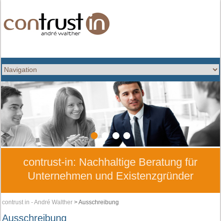
1
2
3
4
contrust-in: Nachhaltige Beratung für
Unternehmen und Existenzgründer
contrust in - André Walther
>
Ausschreibung
Ausschreibung