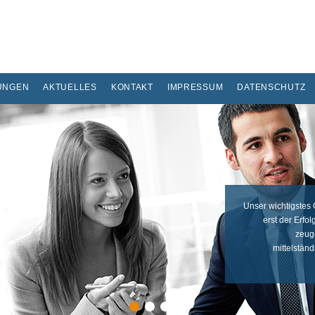
UNGEN
AKTUELLES
KONTAKT
IMPRESSUM
DATENSCHUTZ
Unser wichtigstes 
erst der Erfo
zeuge
mittelstän
1
2
3
4