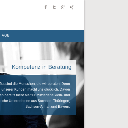
AGB
Kompetenz in Beratung
Gut sind die Menschen, die wir beraten. Denn
lg unserer Kunden macht uns glücklich. Davon
n bereits mehr als 500 zufriedene klein- und
dische Unternehmen aus Sachsen, Thüringen,
Sachsen-Anhalt und Bayern.