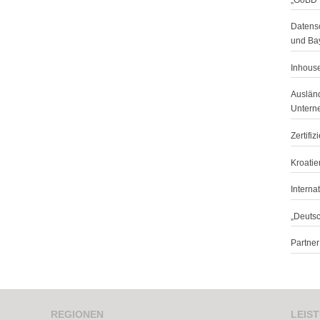
Datensc
und Ba
Inhouse
Ausländ
Untern
Zertifi
Kroatie
Interna
„Deuts
Partne
REGIONEN
LEIS