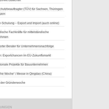
hutzbeauftragter (TÜV) für Sachsen, Thüringen
yern
-Schulung – Export und Import (auch online)
ische Fachkräfte für mittelständische
ehmen
zierter Berater für Unternehmensnachfolge
n: Exportchancen im EU-Zukunftsmarkt
tionale Projekte für Bauunternehmen
che Woche“ / Messe in Qingdao (China)
r der Gründerwoche
TUNGEN